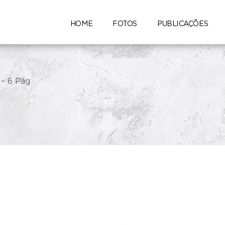
André Dib Fotografia
vista Planeta Ed 543 Ago/
HOME
FOTOS
PUBLICAÇÕES
– 6 Pág